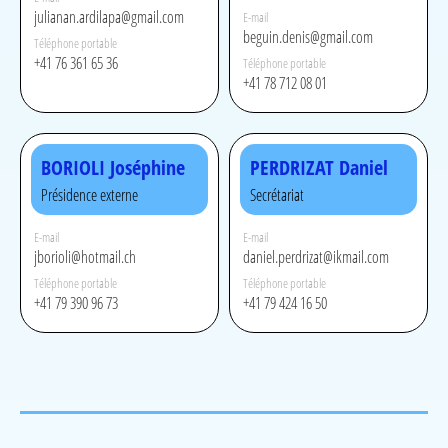
julianan.ardilapa@gmail.com
E-mail
beguin.denis@gmail.com
Téléphone portable
+41 76 361 65 36
Téléphone portable
+41 78 712 08 01
BORIOLI Joséphine
PERDRIZAT Daniel
Présidence externe
Secrétariat
E-mail
E-mail
jborioli@hotmail.ch
daniel.perdrizat@ikmail.com
Téléphone portable
Téléphone portable
+41 79 390 96 73
+41 79 424 16 50